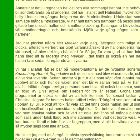
Annars har det ju regnat en hel del och alla sommargäster har inte behöv
bli sönderbrända på stränderna, det har i stället gett Halmstad mycket fol
i city. Under den gångna helgen var det Marinfestivalen i Halmstad so
samlade många intresserade. Vi har haft barn och barnbarn på besök so
gillade farmorssaft, hallon och smultronplockning. Kattungarna blev ocks
väl omhändertagna och bortskämda. Mjölk varje gång någon kom 
närheten.
Jag har plockat några liter
Meeker
varje dag, jättegoda och roliga at
plocka. Eftersom Herbert har gjort varannatårsskörd av hallonraderna hä
vid huset, så blev det inga bär där i år. Så jag får vara glad att han int
hann med att ta raderna med
Meeker
..., det finns ju också en hel de
hallon kvar sedan föregående år i frysarna.
Vi har i allafall fått se bär på moderplantorna av de nygamla sortern
Krusenberg Hornet
,
Superlative
och de som senast blev virusrensade, oc
allt verkar lovande. Sedan undrar vi ju hur alla som köpt våra plantor ha
upplevt smak och hur de växer, men det får vi sällan reda på. Vi har 
allafall träffat många trevliga personer som hittat hit också i sommar, so
en följd av DNs artikel om Herbert för tre år sedan. Gröna Ru
programmet är också en del av att folk kommer. Nu senast tackar v
Christina Högard för hennes hallonartikel i Allers Trädgård som kom ut n
i början av juli. Roligt att folk får veta att det finns goda hallon, ser ut so
om besökssiffrorna på hemsidan stadigt ökar. Det behövs information o
vad som smakar hallon och är värt att odla, det finns så många planto
som säljs under falsk flagg och inte stämmer med vad det borde vara. V
kan bara se till att vi inte förvillar begreppen, men vi blir besvikna över at
så mycket säljs som inte är äkta.
Nu slutar jag med att återgå till nästa sysselsättning, kameran som ska t
bilder av
Gul Antwerpen
200 år gammal hallonsort.