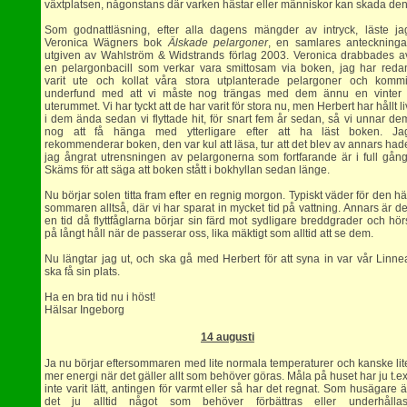
växtplatsen, någonstans där varken hästar eller människor kan skada den
Som godnattläsning, efter alla dagens mängder av intryck, läste ja
Veronica Wägners bok
Älskade pelargoner
, en samlares anteckninga
utgiven av Wahlström & Widstrands förlag 2003. Veronica drabbades a
en pelargonbacill som verkar vara smittosam via boken, jag har reda
varit ute och kollat våra stora utplanterade pelargoner och kommi
underfund med att vi måste nog trängas med dem ännu en vinter 
uterummet. Vi har tyckt att de har varit för stora nu, men Herbert har hållt li
i dem ända sedan vi flyttade hit, för snart fem år sedan, så vi unnar de
nog att få hänga med ytterligare efter att ha läst boken. Ja
rekommenderar boken, den var kul att läsa, tur att det blev av annars had
jag ångrat utrensningen av pelargonerna som fortfarande är i full gång
Skäms för att säga att boken stått i bokhyllan sedan länge.
Nu börjar solen titta fram efter en regnig morgon. Typiskt väder för den hä
sommaren alltså, där vi har sparat in mycket tid på vattning. Annars är de
en tid då flyttfåglarna börjar sin färd mot sydligare breddgrader och hör
på långt håll när de passerar oss, lika mäktigt som alltid att se dem.
Nu längtar jag ut, och ska gå med Herbert för att syna in var vår Linne
ska få sin plats.
Ha en bra tid nu i höst!
Hälsar Ingeborg
14 augusti
Ja nu börjar eftersommaren med lite normala temperaturer och kanske lit
mer energi när det gäller allt som behöver göras. Måla på huset har ju t.ex
inte varit lätt, antingen för varmt eller så har det regnat. Som husägare ä
det ju alltid något som behöver förbättras eller underhållas