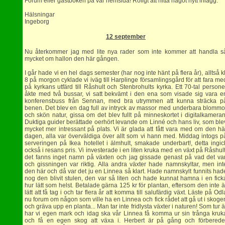
Forum eller gästboken på vår hemsida! Roligt att hitta något nytt inlägg.
Hälsningar
Ingeborg
12 september
Nu återkommer jag med lite nya rader som inte kommer att handla s
mycket om hallon den här gången.
I går hade vi en hel dags semester (har nog inte hänt på flera år), alltså kl
8 på morgon cyklade vi iväg till Harplinge församlingsgård för att fara me
på kyrkans utfärd till Råshult och Stenbrohults kyrka. Ett 70-tal persone
åkte med två bussar, vi satt bekvämt i den ena som visade sig vara e
konferensbuss från Sennan, med bra utrymmen att kunna sträcka p
benen. Det blev en dag full av intryck av massor med underbara blommo
och skön natur, gissa om det blev fullt på minneskortet i digitalkameran
Duktiga guider berättade oerhört levande om Linné och hans liv, som ble
mycket mer intressant på plats. Vi är glada att fått vara med om den hä
dagen, alla var överväldiga över allt som vi hann med. Middag intogs p
serveringen på Ikea hotellet i älmhult, smakade underbart!, detta ingic
också i resans pris. Vi investerade i en liten kruka med en växt på Råshult
det fanns inget namn på växten och jag gissade genast på vad det var
och gissningen var riktig. Alla andra växter hade namnskyltar, men int
den här och då var det ju en Linnea så klart. Hade namnskylt funnits had
nog den blivit stulen, den var så liten och hade kunnat hamna i en fick
hur lätt som helst. Betalade gärna 125 kr för plantan, eftersom den inte ä
lätt att få tag i och tar flera år att komma till salufärdig växt. Läste på Odl
nu forum om någon som ville ha en Linnea och fick rådet att gå ut i skoge
och gräva upp en planta... Man tar inte fridlysta växter i naturen! Som tur ä
har vi egen mark och idag ska vår Linnea få komma ur sin trånga kruk
och få en egen skog att växa i. Herbert är på gång och förberede