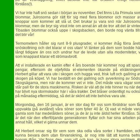
förståss(!).
Vi har inte haft snö sedan i början av november. Det finns Lila Primula so
blommar, Julrosorna gör rätt för sig med flera blommor och massor a
knoppar som kommer att slå ut. Det brukar ju vara snö när Julrosorn
blommar, men de bryr sig visst inte om annat än att de tror att det är vinter
Tibasten blommar också uppe i skogsbacken, den borde nog vänta till
det blir vår!
Termometern håller sig runt 8-9 plusgrader, vi kommer ihåg förra året
snöskottning och det klarar vi oss utan! Vi tänker på dem som bodde hä
långt tidigare än oss och undrar hur de levde utan alla moderniteter, v
som knappast klarar ett strömavbrott.
Att vi installerade en kamin efter 4 års boende här kommer nog att spar
pengar, eftersom de oljefyllda el-elementen ökande på elräkningen
Herbert gillar att vara ute i skogen och hugga ved, frisk luft och gallring a
skogen på köpet. Vi har beställt en del gallring och avverkning av Södr
Skogsägarna, men när de kommer vet vi inte. Det måste vara vägar so
står pall för de stora maskinerna. Risken är väl att de inte hinner nu när de
har blivit nya stormskador här i våra trakter. Det blåser ordentligt nu ocks
på månadag eftermiddag, så det är skönt att inte behöva vara ute.
Morgondag, den 16 januari, är en stor dag för oss som föräldrar som få
uppvakta (på avstånd) våra söner som fyller 40 år. Oj vad vi måste var
gamla som har medelålders söner, ja de är ju inte äldst heller förståss. S
är det när den efterföljande generationen flyttar och har sina arbeten p
annat håll, vilket vi gärna unnar dem.
Att Herbert oroar sig för vem som ska odla våra sorter i framtiden, oc
kunna bevara dem utan förvanskning, är nog inte lätt att kunna befri
honom ifrån. Var finns den, som vill och kan, är hans stora problem. At