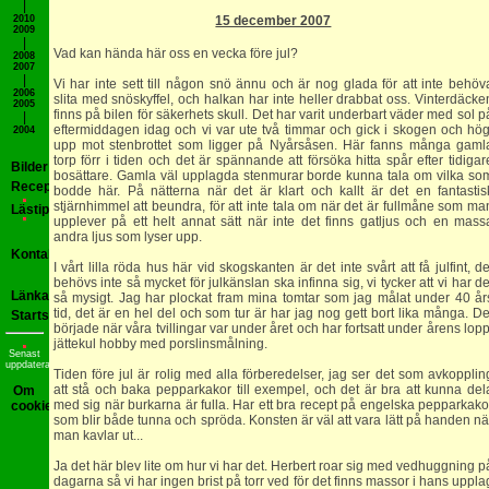
|
15 december 2007
2010
2009
|
Vad kan hända här oss en vecka före jul?
2008
2007
|
Vi har inte sett till någon snö ännu och är nog glada för att inte behöv
2006
slita med snöskyffel, och halkan har inte heller drabbat oss. Vinterdäcke
2005
finns på bilen för säkerhets skull. Det har varit underbart väder med sol p
|
eftermiddagen idag och vi var ute två timmar och gick i skogen och hög
2004
upp mot stenbrottet som ligger på Nyårsåsen. Här fanns många gaml
torp förr i tiden och det är spännande att försöka hitta spår efter tidigar
Bilder
bosättare. Gamla väl upplagda stenmurar borde kunna tala om vilka so
Recept
bodde här. På nätterna när det är klart och kallt är det en fantastis
stjärnhimmel att beundra, för att inte tala om när det är fullmåne som ma
Lästips
upplever på ett helt annat sätt när inte det finns gatljus och en mass
andra ljus som lyser upp.
Kontakt
I vårt lilla röda hus här vid skogskanten är det inte svårt att få julfint, de
behövs inte så mycket för julkänslan ska infinna sig, vi tycker att vi har de
Länkar
så mysigt. Jag har plockat fram mina tomtar som jag målat under 40 år
tid, det är en hel del och som tur är har jag nog gett bort lika många. De
Startsida
började när våra tvillingar var under året och har fortsatt under årens lopp
jättekul hobby med porslinsmålning.
Senast
uppdaterad
Tiden före jul är rolig med alla förberedelser, jag ser det som avkopplin
att stå och baka pepparkakor till exempel, och det är bra att kunna del
Om
med sig när burkarna är fulla. Har ett bra recept på engelska pepparkako
cookies
som blir både tunna och spröda. Konsten är väl att vara lätt på handen nä
man kavlar ut...
Ja det här blev lite om hur vi har det. Herbert roar sig med vedhuggning p
dagarna så vi har ingen brist på torr ved för det finns massor i hans uppla