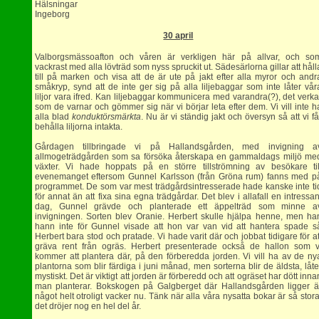
Hälsningar
Ingeborg
30 april
Valborgsmässoafton och våren är verkligen här på allvar, och so
vackrast med alla lövträd som nyss spruckit ut. Sädesärlorna gillar att håll
till på marken och visa att de är ute på jakt efter alla myror och andr
småkryp, synd att de inte ger sig på alla liljebaggar som inte låter vår
liljor vara ifred. Kan liljebaggar kommunicera med varandra(?), det verka
som de varnar och gömmer sig när vi börjar leta efter dem. Vi vill inte h
alla blad
konduktörsmärkta
. Nu är vi ständig jakt och översyn så att vi få
behålla liljorna intakta.
Gårdagen tillbringade vi på Hallandsgården, med invigning a
allmogeträdgården som sa försöka återskapa en gammaldags miljö me
växter. Vi hade hoppats på en större tillströmning av besökare til
evenemanget eftersom Gunnel Karlsson (från Gröna rum) fanns med p
programmet. De som var mest trädgårdsintresserade hade kanske inte ti
för annat än att fixa sina egna trädgårdar. Det blev i allafall en intressan
dag, Gunnel grävde och planterade ett äppelträd som minne a
invigningen. Sorten blev Oranie. Herbert skulle hjälpa henne, men ha
hann inte för Gunnel visade att hon var van vid att hantera spade s
Herbert bara stod och pratade. Vi hade varit där och jobbat tidigare för at
gräva rent från ogräs. Herbert presenterade också de hallon som v
kommer att plantera där, på den förberedda jorden. Vi vill ha av de ny
plantorna som blir färdiga i juni månad, men sorterna blir de äldsta, låte
mystiskt. Det är viktigt att jorden är förberedd och att ogräset har dött inna
man planterar. Bokskogen på Galgberget där Hallandsgården ligger ä
något helt otroligt vacker nu. Tänk när alla våra nysatta bokar är så stora
det dröjer nog en hel del år.