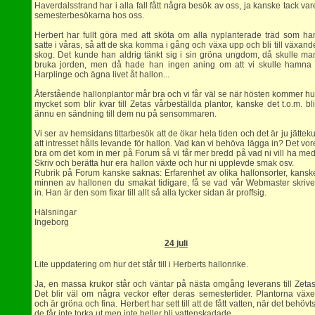
Haverdalsstrand har i alla fall fått några besök av oss, ja kanske tack var
semesterbesökarna hos oss.
Herbert har fullt göra med att sköta om alla nyplanterade träd som ha
satte i våras, så att de ska komma i gång och växa upp och bli till växand
skog. Det kunde han aldrig tänkt sig i sin gröna ungdom, då skulle ma
bruka jorden, men då hade han ingen aning om att vi skulle hamna 
Harplinge och ägna livet åt hallon...
Återstående hallonplantor mår bra och vi får väl se när hösten kommer hu
mycket som blir kvar till Zetas vårbeställda plantor, kanske det t.o.m. bli
ännu en sändning till dem nu på sensommaren.
Vi ser av hemsidans tittarbesök att de ökar hela tiden och det är ju jätteku
att intresset hålls levande för hallon. Vad kan vi behöva lägga in? Det vor
bra om det kom in mer på Forum så vi får mer bredd på vad ni vill ha med
Skriv och berätta hur era hallon växte och hur ni upplevde smak osv.
Rubrik på Forum kanske saknas: Erfarenhet av olika hallonsorter, kansk
minnen av hallonen du smakat tidigare, få se vad vår Webmaster skrive
in. Han är den som fixar till allt så alla tycker sidan är proffsig.
Hälsningar
Ingeborg
24 juli
Lite uppdatering om hur det står till i Herberts hallonrike.
Ja, en massa krukor står och väntar på nästa omgång leverans till Zetas
Det blir väl om några veckor efter deras semestertider. Plantorna växe
och är gröna och fina. Herbert har sett till att de fått vatten, när det behövts
de får inte torka ut men inte heller bli vattenskadade.