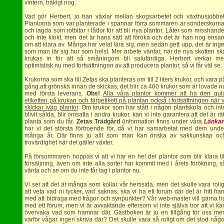
vintern, tråkigt nog.
Vad gör Herbert, jo han växlar mellan skogsarbetet och växthusjobbet
Plantorna som var planterade i spannar förra sommaren är sönderskurna
och lagda som rotbitar i lådor för att bli nya plantor. Låter som misshande
och inte klokt, men det är hans sätt att föröka och det är han nog ensa
om att klara av. Många har velat lära sig, men sedan gett upp, det är inge
som man lär sig hur som helst. Mer arbete väntar, när de nya skotten sk
krukas in för att så småningom bli salufärdiga. Herbert verkar me
optimistisk nu med fortsättningen av att producera plantor, så vi får väl se.
Krukorna som ska till Zetas ska planteras om till 2 liters krukor, och vara p
gång att grönska innan de skickas, det blir ca 400 krukor som är lovade n
med första leverans.
Obs!
Alla våra plantor kommer att ha den gul
etiketten på krukan och färgetikett på plantan också i fortsättningen när v
skickar iväg plantor
. Om krukor som har stått i någon plantskola och int
blivit sålda, blir omsatta i andra krukor, kan vi inte garantera att det är rät
planta som du får.
Zetas Trädgård
(information finns under våra
Länka
har vi det största förtroende för, då vi har samarbetat med dem unde
många år. Där finns ju allt som man kan önska av sakkunskap oc
trovärdighet när det gäller växter.
På försommaren hoppas vi att vi har en hel del plantor som blir klara til
försäljning, även om inte alla sorter har kommit med i årets förökning, s
vänta och se om du inte får tag i plantor nu.
Vi ser att det är många som kollar vår hemsida, men det skulle vara rolig
att veta vad ni tycker, vad saknas, ska vi ha ett forum där det är fritt fra
med att bidraga med frågor och synpunkter? Vår web-master vill gärna h
med ett forum, men vi är avvaktande eftersom vi inte själva tror att vi ka
övervaka vad som hamnar där. Gästboken är ju en tillgång för oss me
varför vågar ingen skriva där? Det skulle vara så roligt om det stod någo