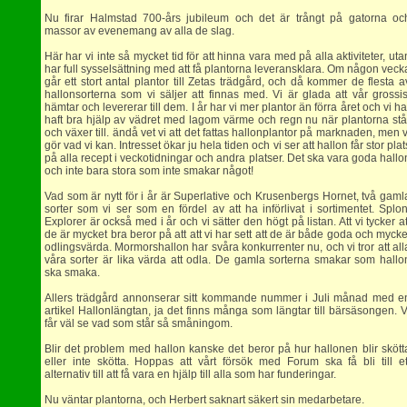
Nu firar Halmstad 700-års jubileum och det är trångt på gatorna oc
massor av evenemang av alla de slag.
Här har vi inte så mycket tid för att hinna vara med på alla aktiviteter, uta
har full sysselsättning med att få plantorna leveransklara. Om någon veck
går ett stort antal plantor till Zetas trädgård, och då kommer de flesta a
hallonsorterna som vi säljer att finnas med. Vi är glada att vår grossis
hämtar och levererar till dem. I år har vi mer plantor än förra året och vi ha
haft bra hjälp av vädret med lagom värme och regn nu när plantorna stå
och växer till. ändå vet vi att det fattas hallonplantor på marknaden, men v
gör vad vi kan. Intresset ökar ju hela tiden och vi ser att hallon får stor plat
på alla recept i veckotidningar och andra platser. Det ska vara goda hallo
och inte bara stora som inte smakar något!
Vad som är nytt för i år är Superlative och Krusenbergs Hornet, två gaml
sorter som vi ser som en fördel av att ha införlivat i sortimentet. Splon
Explorer är också med i år och vi sätter den högt på listan. Att vi tycker at
de är mycket bra beror på att att vi har sett att de är både goda och mycke
odlingsvärda. Mormorshallon har svåra konkurrenter nu, och vi tror att all
våra sorter är lika värda att odla. De gamla sorterna smakar som hallo
ska smaka.
Allers trädgård annonserar sitt kommande nummer i Juli månad med e
artikel Hallonlängtan, ja det finns många som längtar till bärsäsongen. V
får väl se vad som står så småningom.
Blir det problem med hallon kanske det beror på hur hallonen blir skött
eller inte skötta. Hoppas att vårt försök med Forum ska få bli till et
alternativ till att få vara en hjälp till alla som har funderingar.
Nu väntar plantorna, och Herbert saknart säkert sin medarbetare.