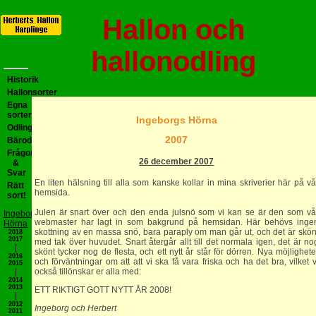
Hallon och
hallonodling
Historik
Hallonsorter
Egna
sorter
Ingeborgs Hörna
Odlingsråd
2007
Bärodlartips
Frågor
26 december 2007
&
Svar
En liten hälsning till alla som kanske kollar in mina skriverier här på vå
Rätt
hemsida.
sort!
Julen är snart över och den enda julsnö som vi kan se är den som vå
Ingeborgs
webmaster har lagt in som bakgrund på hemsidan. Här behövs inge
Hörna
skottning av en massa snö, bara paraply om man går ut, och det är skön
2018
2017
med tak över huvudet. Snart återgår allt till det normala igen, det är no
|
skönt tycker nog de flesta, och ett nytt år står för dörren. Nya möjlighete
2016
och förväntningar om att att vi ska få vara friska och ha det bra, vilket v
2015
också tillönskar er alla med:
|
2014
2013
ETT RIKTIGT GOTT NYTT ÅR 2008!
|
2012
Ingeborg och Herbert
2011