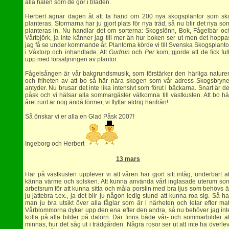
alla hålen som de gör i bladen.
Herbert ägnar dagen åt att ta hand om 200 nya skogsplantor som sk
planteras. Stormarna har ju gjort plats för nya träd, så nu blir det nya so
planteras in. Nu handlar det om sorterna: Skogslönn, Bok, Fågelbär oc
Vårtbjörk, ja inte känner jag till mer än hur boken ser ut men det hoppa
jag få se under kommande år. Plantorna körde vi till Svenska Skogsplanto
i Våxtorp och inhandlade. Att
Gudrun
och
Per
kom, gjorde att de fick full
upp med försäljningen av plantor.
Fågelsången är vår bakgrundsmusik, som förstärker den härliga nature
och friheten av att bo så här nära skogen som vår adress Skogsbryne
antyder. Nu brusar det inte lika intensivt som förut i bäckarna. Snart är de
påsk och vi hälsar alla sommargäster välkomna till västkusten. Att bo hä
året runt är nog ändå förmer, vi flyttar aldrig härifrån!
Så önskar vi er alla en Glad Påsk 2007!
Ingeborg och Herbert
13 mars
Här på västkusten upplever vi att våren har gjort sitt intåg, underbart at
känna värme och solsken. Att kunna använda vårt inglasade uterum so
arbetsrum för att kunna sitta och måla porslin med bra ljus som behövs ä
ju jättebra t.ex., ja det blir ju någon ledig stund att kunna roa sig. Så ha
man ju bra utsikt över alla fåglar som är i närheten och letar efter mat
Vårblommorna dyker upp den ena efter den andra, så nu behöver jag int
kolla på alla bilder på datorn. Där finns både vår- och sommarbilder at
minnas, hur det såg ut i trädgården. Några rosor ser ut att inte ha överlev