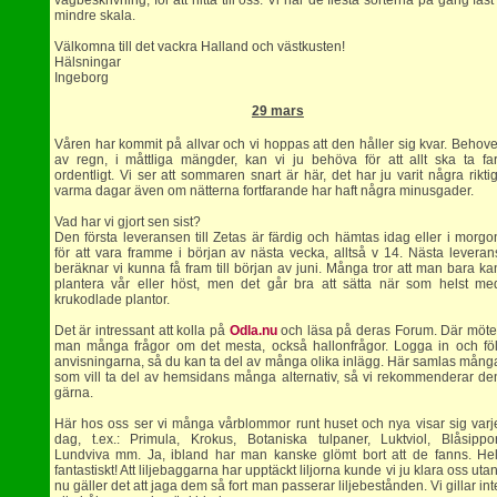
vägbeskrivning, för att hitta till oss. Vi har de flesta sorterna på gång fast 
mindre skala.
Välkomna till det vackra Halland och västkusten!
Hälsningar
Ingeborg
29 mars
Våren har kommit på allvar och vi hoppas att den håller sig kvar. Behove
av regn, i måttliga mängder, kan vi ju behöva för att allt ska ta far
ordentligt. Vi ser att sommaren snart är här, det har ju varit några riktig
varma dagar även om nätterna fortfarande har haft några minusgader.
Vad har vi gjort sen sist?
Den första leveransen till Zetas är färdig och hämtas idag eller i morgo
för att vara framme i början av nästa vecka, alltså v 14. Nästa leveran
beräknar vi kunna få fram till början av juni. Många tror att man bara ka
plantera vår eller höst, men det går bra att sätta när som helst me
krukodlade plantor.
Det är intressant att kolla på
Odla.nu
och läsa på deras Forum. Där möte
man många frågor om det mesta, också hallonfrågor. Logga in och föl
anvisningarna, så du kan ta del av många olika inlägg. Här samlas mång
som vill ta del av hemsidans många alternativ, så vi rekommenderar de
gärna.
Här hos oss ser vi många vårblommor runt huset och nya visar sig varj
dag, t.ex.: Primula, Krokus, Botaniska tulpaner, Luktviol, Blåsippor
Lundviva mm. Ja, ibland har man kanske glömt bort att de fanns. Hel
fantastiskt! Att liljebaggarna har upptäckt liljorna kunde vi ju klara oss utan
nu gäller det att jaga dem så fort man passerar liljebestånden. Vi gillar int