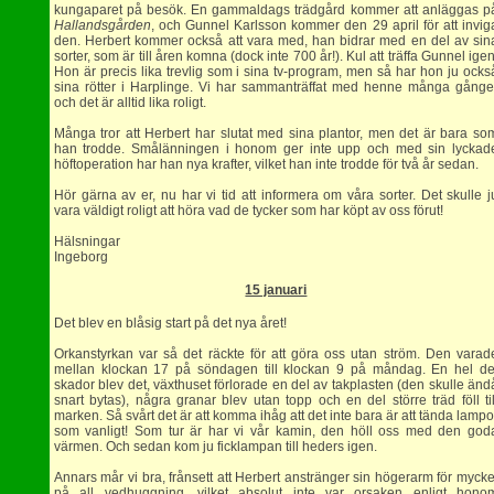
kungaparet på besök. En gammaldags trädgård kommer att anläggas p
Hallandsgården
, och Gunnel Karlsson kommer den 29 april för att invig
den. Herbert kommer också att vara med, han bidrar med en del av sin
sorter, som är till åren komna (dock inte 700 år!). Kul att träffa Gunnel igen
Hon är precis lika trevlig som i sina tv-program, men så har hon ju ocks
sina rötter i Harplinge. Vi har sammanträffat med henne många gånge
och det är alltid lika roligt.
Många tror att Herbert har slutat med sina plantor, men det är bara so
han trodde. Smålänningen i honom ger inte upp och med sin lyckad
höftoperation har han nya krafter, vilket han inte trodde för två år sedan.
Hör gärna av er, nu har vi tid att informera om våra sorter. Det skulle j
vara väldigt roligt att höra vad de tycker som har köpt av oss förut!
Hälsningar
Ingeborg
15 januari
Det blev en blåsig start på det nya året!
Orkanstyrkan var så det räckte för att göra oss utan ström. Den varad
mellan klockan 17 på söndagen till klockan 9 på måndag. En hel de
skador blev det, växthuset förlorade en del av takplasten (den skulle änd
snart bytas), några granar blev utan topp och en del större träd föll til
marken. Så svårt det är att komma ihåg att det inte bara är att tända lampo
som vanligt! Som tur är har vi vår kamin, den höll oss med den god
värmen. Och sedan kom ju ficklampan till heders igen.
Annars mår vi bra, frånsett att Herbert anstränger sin högerarm för mycke
på all vedhuggning, vilket absolut inte var orsaken enligt hono