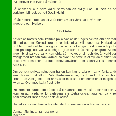
- vi behöver inte frysa på många år!
Så önskar vi alla som kollar hemsidan en riktigt God Jul, och att de
verkligen blir det, och ett Gott Nytt år!
På återseende hoppas att vi får höra av alla våra hallonvänner!
Ingeborg och Herbert
17 oktober
Att det är hösten som kommit på allvar är det ingen tvekan om när ma
tittar ut genom fönstret, regnet ser inte ut att vilja upphöra. Herbert få
problem, med vad han ska göra när han inte kan gå ut i skogen och jobb
med gallring, det var visst någon gran som blåst ner ytterligare. Vi ha
ingen brist på ved så vi kan elda så mycket vi vill och det är verklige
mysigt med brasan som värmer så skönt. Vi satte in oljefyllda element d
huset byggdes, men har inte behövt använda dem sedan vi fick in kami
förra året.
Om det ska skrivas något om hallon kan jag ju tala om att vi fortfarand
kan plocka hösthallon, Zefa Herbsternternte, på friland. Skörden ble
senare än vanligt men det är massor med kart som kommer att mogna til
kylan tar över med kalla frostnätter.
Det kommer kunder lite då och då fortfarande och vill köpa plantor, och v
kommer att ha plantor för vårleverans till Zetas också nästa vår. Så vi se
fram emot att finnas med nästa år också!
Ha det så bra nu i höst och vinter, det kommer en vår och sommar igen!
Varma hälsningar från oss genom
Ingeborg