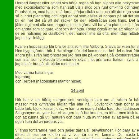
Herbert längtar efter att det ska börja regna så han slipper alla bekymme
med skogsplantorna som han satt ute i skog och runt omkring odlingen
Plantskotten, med hallon i lådorna, börjar sticka upp och blir det regn snar
så blir det plantering och inget annat som gäller. Vi hoppas på att det sk
bli en hel del så att det räcker för den efterfrågan som finns. Det ä
jätteroligt med alla som ringer och som gärna vill ha våra plantor, och hör
om andra som tidigare köpt och är nöjda. Roligt också att se att någon vil
ge en hälsning på Gästboken, det händer inte så ofta, men idag hittad
jag ett nytt inlägg.
Kvällen hoppas jag blir bra för alla som firar Valborg. Själva tar vi en tur til
Hembygdsgården här i Harplinge där det kommer en hel del också frå
andra håll. Från mitt fönster ser jag rakt ute på kronorna på körsbärsträde
som står som vitklädda blommande skyar mot granarna bakom, synd at
jag inte är bra på att skicka med bilder.
Med varma hälsningar
Ingeborg
och Herbert (någonstans utanför huset)
14 april
Här har vi en härlig morgon som verkligen talar om att våren är här
massor med kvittrande fåglar från alla håll. Lövsprickningen börjar p
både lärk, björk, kastanj osv., vi har ju en mängd olika träd. Som adresse
Skogsbrynet antyder har vi skogen inpå husknuten, en frihet med frisk luf
och att kunna gå ut i naturen och bara njuta av friheten av att leva på e
egen liten del av jordens yta.
Vi finns fortfarande med och säljer gärna till privatkunder. Hör bara av e
direkt till oss per telefon så vi vet när du vill komma. Du måste f