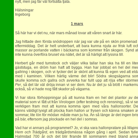
nytt, men jag får väl fortsätta tjata.
Hälsningar
Ingeborg
1 mars
Så här har vi det nu, när mars månad lovar att våren snart är här.
Jag hittade den första snödroppen när jag var ute på en skön promenad 
eftermiddag. Det är helt underbart, att bara kunna njuta av frisk luft oc
massor av porlande vatten i bäckarna som kommer från skogen. Synd at
inte kunna överföra bruset via nätet, det är så härligt att lyssna till.
Herbert går med tumstock och väljer vilka tallar han ska ha till en lite
gäststuga, en dröm han haft att bygga. Han har jobbat en hel del me
gallring i skogen, och vi tycker det är skönt att kunna få egen ved att eld
med i kaminen. Vilken härlig värme det blir! Södra skogsägarna so
skulle komma och gallra och avverka har fullt upp att röja efter storme
Per
, så det lär väl dröja innan vi ser dem. Nu är det ju så blött i markern
också, så vi hade nog fått skador på vägarna.
Vi har stora förhoppningar på att kunna fram en hel del plantor av de
material som vi fått ut från Virologen (efter testning och rensning), så vi se
verkligen fram mot att kunna komma igen med våra hallonsorter. De
känns väldigt lyxigt att plocka fram hallon ur frysen och känna smaken a
sommar, lite lön för mödan måste man ju ha. Än så länge är det ingen bris
på bär, eftersom jag plockade en hel del i somras.
Vad har vi annars på programmet? Jo, vi ska vara hallonpratare på
Wapn
Hem och Trädgård
, en trädgårdsmässa någon gång i april. Sedan fylle
Halmstad 700 år och det blir firande till sommaren med bland anna