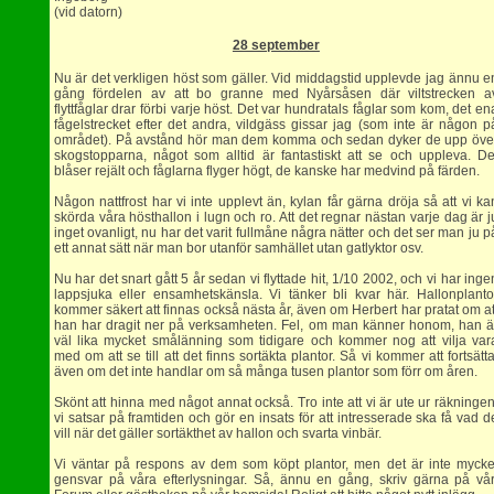
(vid datorn)
28 september
Nu är det verkligen höst som gäller. Vid middagstid upplevde jag ännu e
gång fördelen av att bo granne med Nyårsåsen där viltstrecken a
flyttfåglar drar förbi varje höst. Det var hundratals fåglar som kom, det en
fågelstrecket efter det andra, vildgäss gissar jag (som inte är någon p
området). På avstånd hör man dem komma och sedan dyker de upp öve
skogstopparna, något som alltid är fantastiskt att se och uppleva. De
blåser rejält och fåglarna flyger högt, de kanske har medvind på färden.
Någon nattfrost har vi inte upplevt än, kylan får gärna dröja så att vi ka
skörda våra hösthallon i lugn och ro. Att det regnar nästan varje dag är j
inget ovanligt, nu har det varit fullmåne några nätter och det ser man ju p
ett annat sätt när man bor utanför samhället utan gatlyktor osv.
Nu har det snart gått 5 år sedan vi flyttade hit, 1/10 2002, och vi har inge
lappsjuka eller ensamhetskänsla. Vi tänker bli kvar här. Hallonplanto
kommer säkert att finnas också nästa år, även om Herbert har pratat om at
han har dragit ner på verksamheten. Fel, om man känner honom, han ä
väl lika mycket smålänning som tidigare och kommer nog att vilja var
med om att se till att det finns sortäkta plantor. Så vi kommer att fortsätta
även om det inte handlar om så många tusen plantor som förr om åren.
Skönt att hinna med något annat också. Tro inte att vi är ute ur räkningen
vi satsar på framtiden och gör en insats för att intresserade ska få vad d
vill när det gäller sortäkthet av hallon och svarta vinbär.
Vi väntar på respons av dem som köpt plantor, men det är inte mycke
gensvar på våra efterlysningar. Så, ännu en gång, skriv gärna på vår