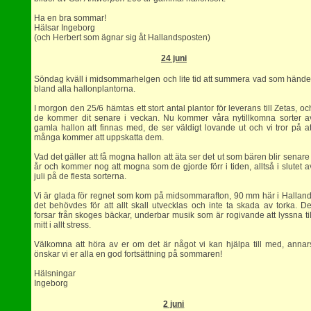
Ha en bra sommar!
Hälsar Ingeborg
(och Herbert som ägnar sig åt Hallandsposten)
24 juni
Söndag kväll i midsommarhelgen och lite tid att summera vad som hände
bland alla hallonplantorna.
I morgon den 25/6 hämtas ett stort antal plantor för leverans till Zetas, oc
de kommer dit senare i veckan. Nu kommer våra nytillkomna sorter a
gamla hallon att finnas med, de ser väldigt lovande ut och vi tror på at
många kommer att uppskatta dem.
Vad det gäller att få mogna hallon att äta ser det ut som bären blir senare 
år och kommer nog att mogna som de gjorde förr i tiden, alltså i slutet a
juli på de flesta sorterna.
Vi är glada för regnet som kom på midsommarafton, 90 mm här i Halland
det behövdes för att allt skall utvecklas och inte ta skada av torka. De
forsar från skoges bäckar, underbar musik som är rogivande att lyssna til
mitt i allt stress.
Välkomna att höra av er om det är något vi kan hjälpa till med, annar
önskar vi er alla en god fortsättning på sommaren!
Hälsningar
Ingeborg
2 juni